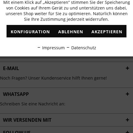
Mit einem Klick auf „Akzeptieren“ stimmen Sie der Speicherung
Aktiv
erhalten
Funktionale
von Cookies auf Ihrem Gerät zu und unterstützen uns dabei,
✓
Exklusive Angebote
✓
Die aktuellsten Trends
unseren Shop weiter für Sie zu optimieren. Natürlich können
Sie Ihre Zustimmung jederzeit widerrufen.
Inaktiv
Marketing
KONFIGURATION
ABLEHNEN
AKZEPTIEREN
Inaktiv
Tracking
ABONNIEREN
Impressum
Datenschutz
Ich habe die
Datenschutzbestimmungen
zur Kenntnis genommen.
Inaktiv
Personalisierung
E-MAIL
Inaktiv
Service
Noch Fragen? Unser Kundenservice hilft Ihnen gerne!
WHATSAPP
Schreiben Sie eine Nachricht an:
WIR VERSENDEN MIT
FOLLOW US