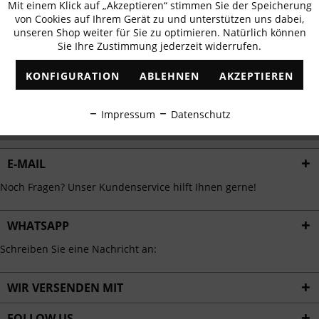
Mit einem Klick auf „Akzeptieren“ stimmen Sie der Speicherung
Aktiv
erhalten
Funktionale
von Cookies auf Ihrem Gerät zu und unterstützen uns dabei,
✓
Exklusive Angebote
✓
Die aktuellsten Trends
unseren Shop weiter für Sie zu optimieren. Natürlich können
Sie Ihre Zustimmung jederzeit widerrufen.
Inaktiv
Marketing
KONFIGURATION
ABLEHNEN
AKZEPTIEREN
Inaktiv
Tracking
ABONNIEREN
Impressum
Datenschutz
Ich habe die
Datenschutzbestimmungen
zur Kenntnis genommen.
Inaktiv
Personalisierung
E-MAIL
Inaktiv
Service
Noch Fragen? Unser Kundenservice hilft Ihnen gerne!
WHATSAPP
Schreiben Sie eine Nachricht an:
WIR VERSENDEN MIT
FOLLOW US