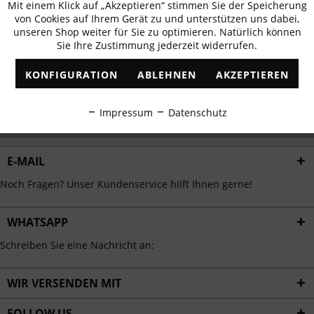
Mit einem Klick auf „Akzeptieren“ stimmen Sie der Speicherung
Aktiv
erhalten
Funktionale
von Cookies auf Ihrem Gerät zu und unterstützen uns dabei,
✓
Exklusive Angebote
✓
Die aktuellsten Trends
unseren Shop weiter für Sie zu optimieren. Natürlich können
Sie Ihre Zustimmung jederzeit widerrufen.
Inaktiv
Marketing
KONFIGURATION
ABLEHNEN
AKZEPTIEREN
Inaktiv
Tracking
ABONNIEREN
Impressum
Datenschutz
Ich habe die
Datenschutzbestimmungen
zur Kenntnis genommen.
Inaktiv
Personalisierung
E-MAIL
Inaktiv
Service
Noch Fragen? Unser Kundenservice hilft Ihnen gerne!
WHATSAPP
Schreiben Sie eine Nachricht an:
WIR VERSENDEN MIT
FOLLOW US