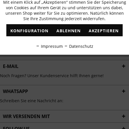
Mit einem Klick auf „Akzeptieren“ stimmen Sie der Speicherung
Aktiv
erhalten
Funktionale
von Cookies auf Ihrem Gerät zu und unterstützen uns dabei,
✓
Exklusive Angebote
✓
Die aktuellsten Trends
unseren Shop weiter für Sie zu optimieren. Natürlich können
Sie Ihre Zustimmung jederzeit widerrufen.
Inaktiv
Marketing
KONFIGURATION
ABLEHNEN
AKZEPTIEREN
Inaktiv
Tracking
ABONNIEREN
Impressum
Datenschutz
Ich habe die
Datenschutzbestimmungen
zur Kenntnis genommen.
Inaktiv
Personalisierung
E-MAIL
Inaktiv
Service
Noch Fragen? Unser Kundenservice hilft Ihnen gerne!
WHATSAPP
Schreiben Sie eine Nachricht an:
WIR VERSENDEN MIT
FOLLOW US