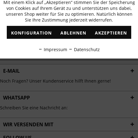
Mit einem Klick auf „Akzeptieren“ stimmen Sie der Speicherung
Aktiv
erhalten
Funktionale
von Cookies auf Ihrem Gerät zu und unterstützen uns dabei,
✓
Exklusive Angebote
✓
Die aktuellsten Trends
unseren Shop weiter für Sie zu optimieren. Natürlich können
Sie Ihre Zustimmung jederzeit widerrufen.
Inaktiv
Marketing
KONFIGURATION
ABLEHNEN
AKZEPTIEREN
Inaktiv
Tracking
ABONNIEREN
Impressum
Datenschutz
Ich habe die
Datenschutzbestimmungen
zur Kenntnis genommen.
Inaktiv
Personalisierung
E-MAIL
Inaktiv
Service
Noch Fragen? Unser Kundenservice hilft Ihnen gerne!
WHATSAPP
Schreiben Sie eine Nachricht an:
WIR VERSENDEN MIT
FOLLOW US