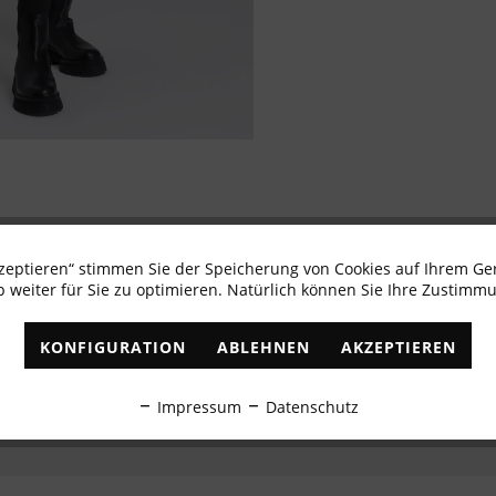
kzeptieren“ stimmen Sie der Speicherung von Cookies auf Ihrem Ge
Newsletter abonnieren & 10% - Gutschein erhalte
 weiter für Sie zu optimieren. Natürlich können Sie Ihre Zustimmu
✓
Exklusive Angebote
✓
Die aktuellsten Trends
KONFIGURATION
ABLEHNEN
AKZEPTIEREN
ABONNIEREN
Impressum
Datenschutz
Ich habe die
Datenschutzbestimmungen
zur Kenntnis genommen.