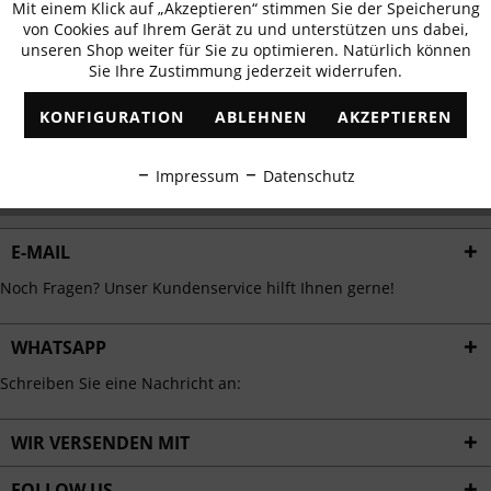
Mit einem Klick auf „Akzeptieren“ stimmen Sie der Speicherung
Aktiv
erhalten
Funktionale
von Cookies auf Ihrem Gerät zu und unterstützen uns dabei,
✓
Exklusive Angebote
✓
Die aktuellsten Trends
unseren Shop weiter für Sie zu optimieren. Natürlich können
Sie Ihre Zustimmung jederzeit widerrufen.
Inaktiv
Marketing
KONFIGURATION
ABLEHNEN
AKZEPTIEREN
Inaktiv
Tracking
ABONNIEREN
Impressum
Datenschutz
Ich habe die
Datenschutzbestimmungen
zur Kenntnis genommen.
Inaktiv
Personalisierung
E-MAIL
Inaktiv
Service
Noch Fragen? Unser Kundenservice hilft Ihnen gerne!
WHATSAPP
Schreiben Sie eine Nachricht an:
WIR VERSENDEN MIT
FOLLOW US