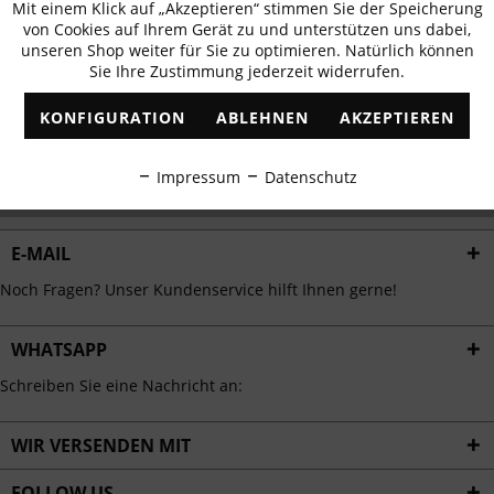
Mit einem Klick auf „Akzeptieren“ stimmen Sie der Speicherung
Aktiv
erhalten
Funktionale
von Cookies auf Ihrem Gerät zu und unterstützen uns dabei,
✓
Exklusive Angebote
✓
Die aktuellsten Trends
unseren Shop weiter für Sie zu optimieren. Natürlich können
Sie Ihre Zustimmung jederzeit widerrufen.
Inaktiv
Marketing
KONFIGURATION
ABLEHNEN
AKZEPTIEREN
Inaktiv
Tracking
ABONNIEREN
Impressum
Datenschutz
Ich habe die
Datenschutzbestimmungen
zur Kenntnis genommen.
Inaktiv
Personalisierung
E-MAIL
Inaktiv
Service
Noch Fragen? Unser Kundenservice hilft Ihnen gerne!
WHATSAPP
Schreiben Sie eine Nachricht an:
WIR VERSENDEN MIT
FOLLOW US