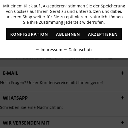
Newsletter abonnieren & 10% - Gutschein
Mit einem Klick auf „Akzeptieren“ stimmen Sie der Speicherung
Aktiv
Funktionale
erhalten
von Cookies auf Ihrem Gerät zu und unterstützen uns dabei,
unseren Shop weiter für Sie zu optimieren. Natürlich können
✓
Exklusive Angebote
✓
Die aktuellsten Trends
Sie Ihre Zustimmung jederzeit widerrufen.
Inaktiv
Marketing
KONFIGURATION
ABLEHNEN
AKZEPTIEREN
Inaktiv
Tracking
ABONNIEREN
Impressum
Datenschutz
Inaktiv
Personalisierung
Ich habe die
Datenschutzbestimmungen
zur Kenntnis genommen.
E-MAIL
Inaktiv
Service
Noch Fragen? Unser Kundenservice hilft Ihnen gerne!
WHATSAPP
Schreiben Sie eine Nachricht an:
WIR VERSENDEN MIT