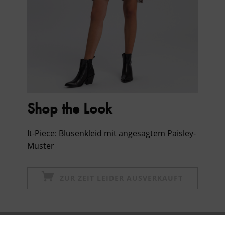
Shop the Look
It-Piece: Blusenkleid mit angesagtem Paisley-
Muster
ZUR ZEIT LEIDER AUSVERKAUFT