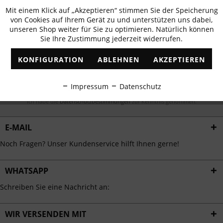
Newsletter abonnieren & 10% - Gutschein
Mit einem Klick auf „Akzeptieren“ stimmen Sie der Speicherung
Aktiv
Funktionale
erhalten
von Cookies auf Ihrem Gerät zu und unterstützen uns dabei,
unseren Shop weiter für Sie zu optimieren. Natürlich können
✓
Exklusive Angebote
✓
Die aktuellsten Trends
Sie Ihre Zustimmung jederzeit widerrufen.
Inaktiv
Marketing
KONFIGURATION
ABLEHNEN
AKZEPTIEREN
Inaktiv
Tracking
ABONNIEREN
Impressum
Datenschutz
Inaktiv
Personalisierung
Ich habe die
Datenschutzbestimmungen
zur Kenntnis genommen.
E-MAIL
Inaktiv
Service
Noch Fragen? Unser Kundenservice hilft Ihnen gerne!
WHATSAPP
Schreiben Sie eine Nachricht an:
WIR VERSENDEN MIT