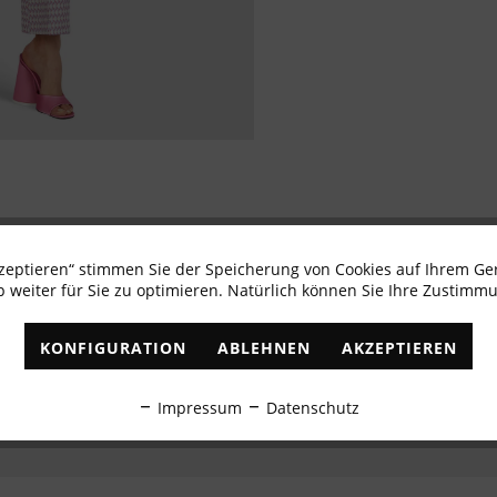
kzeptieren“ stimmen Sie der Speicherung von Cookies auf Ihrem Ge
Newsletter abonnieren & 10% - Gutschein erhalte
 weiter für Sie zu optimieren. Natürlich können Sie Ihre Zustimmu
✓
Exklusive Angebote
✓
Die aktuellsten Trends
KONFIGURATION
ABLEHNEN
AKZEPTIEREN
ABONNIEREN
Impressum
Datenschutz
Ich habe die
Datenschutzbestimmungen
zur Kenntnis genommen.