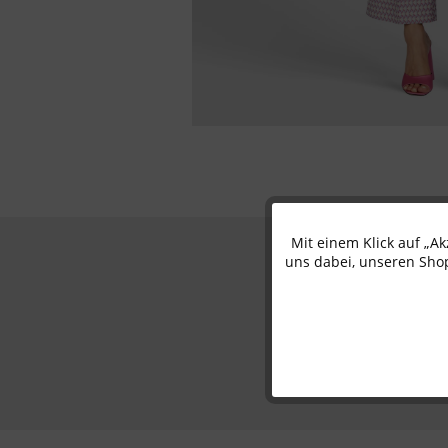
Mit einem Klick auf „A
Funktionale
uns dabei, unseren Shop
Marketing
Tracking
Personalisierung