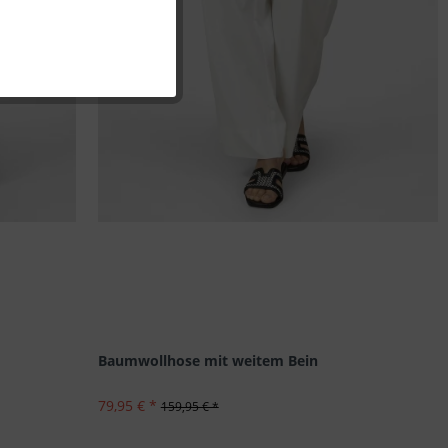
Inaktiv
Inaktiv
Inaktiv
Inaktiv
Baumwollhose mit weitem Bein
79,95 € *
159,95 € *