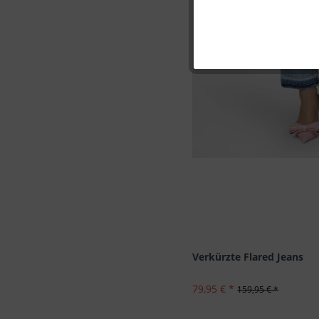
Marketing
Tracking
Personalisierung
Service
Verkürzte Flared Jeans
79,95 € *
159,95 € *