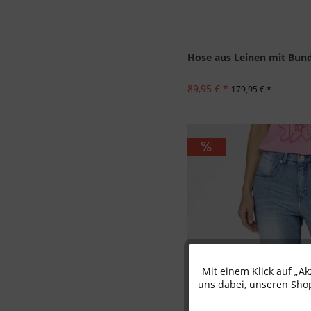
Hose aus Leinen mit Bund
89,95 € *
179,95 € *
Mit einem Klick auf „A
Funktionale
uns dabei, unseren Shop