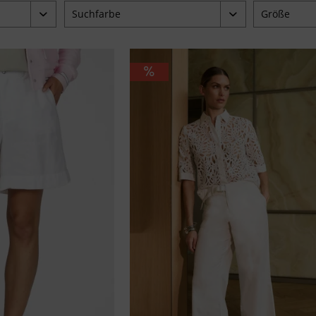
Suchfarbe
Größe
beige
34
95 €
blau
36
braun
38
grün
40
pink
42
schwarz
44
weiß
46