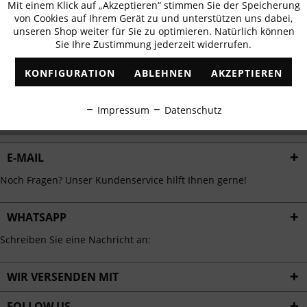
Mit einem Klick auf „Akzeptieren“ stimmen Sie der Speicherung
Aktiv
erhalten
Funktionale
von Cookies auf Ihrem Gerät zu und unterstützen uns dabei,
✓
Exklusive Angebote
✓
Die aktuellsten Trends
unseren Shop weiter für Sie zu optimieren. Natürlich können
Sie Ihre Zustimmung jederzeit widerrufen.
Inaktiv
Marketing
KONFIGURATION
ABLEHNEN
AKZEPTIEREN
Inaktiv
Tracking
ABONNIEREN
Impressum
Datenschutz
Ich habe die
Datenschutzbestimmungen
zur Kenntnis genommen.
Inaktiv
Personalisierung
E-MAIL
Inaktiv
Service
Noch Fragen? Unser Kundenservice hilft Ihnen gerne!
WHATSAPP
Schreiben Sie eine Nachricht an:
WIR VERSENDEN MIT
FOLLOW US