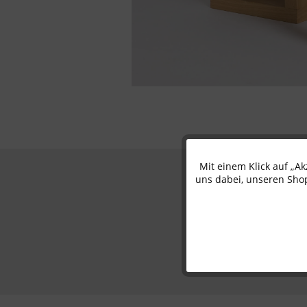
Mit einem Klick auf „A
Funktionale
uns dabei, unseren Shop
Marketing
Tracking
Personalisierung