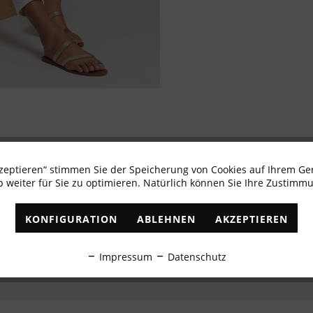
kzeptieren“ stimmen Sie der Speicherung von Cookies auf Ihrem Ge
Newsletter abonnieren & 10% - Gutschein erhalte
 weiter für Sie zu optimieren. Natürlich können Sie Ihre Zustimmu
✓
Exklusive Angebote
✓
Die aktuellsten Trends
KONFIGURATION
ABLEHNEN
AKZEPTIEREN
ABONNIEREN
Impressum
Datenschutz
Ich habe die
Datenschutzbestimmungen
zur Kenntnis genommen.