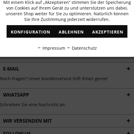
Mit einem Klick auf „Akzeptieren“ stimmen Sie der Speicherung
Aktiv
erhalten
Funktionale
von Cookies auf Ihrem Gerät zu und unterstützen uns dabei,
✓
Exklusive Angebote
✓
Die aktuellsten Trends
unseren Shop weiter für Sie zu optimieren. Natürlich können
Sie Ihre Zustimmung jederzeit widerrufen.
Inaktiv
Marketing
KONFIGURATION
ABLEHNEN
AKZEPTIEREN
Inaktiv
Tracking
ABONNIEREN
Impressum
Datenschutz
Ich habe die
Datenschutzbestimmungen
zur Kenntnis genommen.
Inaktiv
Personalisierung
E-MAIL
Inaktiv
Service
Noch Fragen? Unser Kundenservice hilft Ihnen gerne!
WHATSAPP
Schreiben Sie eine Nachricht an:
WIR VERSENDEN MIT
FOLLOW US