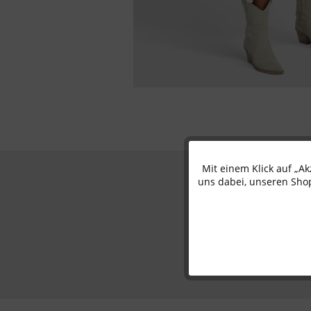
Mit einem Klick auf „A
Funktionale
uns dabei, unseren Shop
Marketing
Tracking
Personalisierung