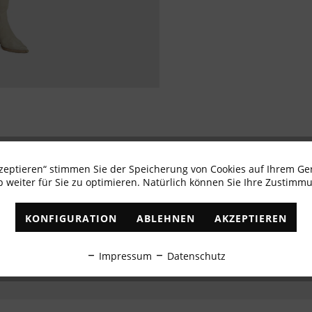
kzeptieren“ stimmen Sie der Speicherung von Cookies auf Ihrem Ge
Newsletter abonnieren & 10% - Gutschein erhalte
 weiter für Sie zu optimieren. Natürlich können Sie Ihre Zustimmu
✓
Exklusive Angebote
✓
Die aktuellsten Trends
KONFIGURATION
ABLEHNEN
AKZEPTIEREN
ABONNIEREN
Impressum
Datenschutz
Ich habe die
Datenschutzbestimmungen
zur Kenntnis genommen.