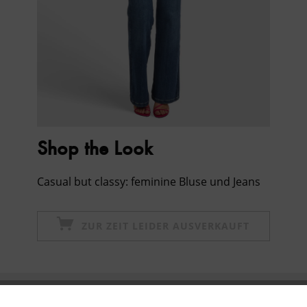
Shop the Look
Casual but classy: feminine Bluse und Jeans
ZUR ZEIT LEIDER AUSVERKAUFT
Newsletter abonnieren & 10% - Gutschein