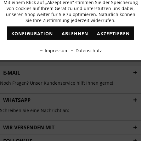
Mit einem Klick auf „Akzeptieren“ stimmen Sie der Speicherung
Aktiv
erhalten
Funktionale
von Cookies auf Ihrem Gerät zu und unterstützen uns dabei,
✓
Exklusive Angebote
✓
Die aktuellsten Trends
unseren Shop weiter für Sie zu optimieren. Natürlich können
Sie Ihre Zustimmung jederzeit widerrufen.
Inaktiv
Marketing
KONFIGURATION
ABLEHNEN
AKZEPTIEREN
Inaktiv
Tracking
ABONNIEREN
Impressum
Datenschutz
Ich habe die
Datenschutzbestimmungen
zur Kenntnis genommen.
Inaktiv
Personalisierung
E-MAIL
Inaktiv
Service
Noch Fragen? Unser Kundenservice hilft Ihnen gerne!
WHATSAPP
Schreiben Sie eine Nachricht an:
WIR VERSENDEN MIT