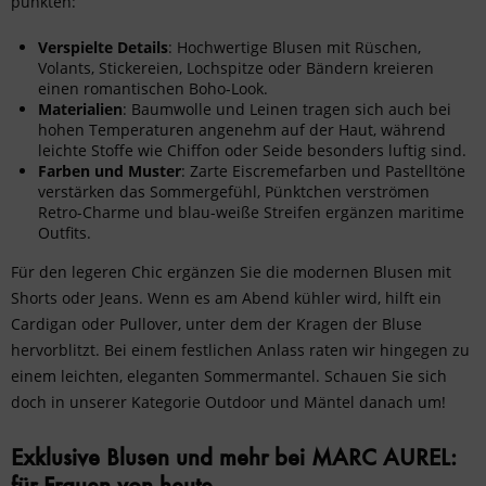
punkten:
Verspielte Details
: Hochwertige Blusen mit Rüschen,
Volants, Stickereien, Lochspitze oder Bändern kreieren
einen romantischen
Boho-Look
.
Materialien
: Baumwolle und Leinen tragen sich auch bei
hohen Temperaturen angenehm auf der Haut, während
leichte Stoffe wie Chiffon oder Seide besonders luftig sind.
Farben und Muster
: Zarte Eiscremefarben und Pastelltöne
verstärken das Sommergefühl, Pünktchen verströmen
Retro-Charme und blau-weiße Streifen ergänzen maritime
Outfits.
Für den legeren Chic ergänzen Sie die modernen Blusen mit
Shorts oder Jeans. Wenn es am Abend kühler wird, hilft ein
Cardigan oder Pullover, unter dem der Kragen der Bluse
hervorblitzt. Bei einem festlichen Anlass raten wir hingegen zu
einem leichten, eleganten Sommermantel. Schauen Sie sich
doch in unserer Kategorie Outdoor und Mäntel danach um!
Exklusive Blusen und mehr bei MARC AUREL: