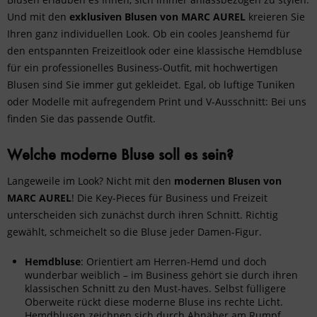
Und mit den
exklusiven Blusen von MARC AUREL
kreieren Sie
Ihren ganz individuellen Look. Ob ein cooles Jeanshemd für
den entspannten Freizeitlook oder eine klassische Hemdbluse
für ein professionelles Business-Outfit, mit hochwertigen
Blusen sind Sie immer gut gekleidet. Egal, ob luftige Tuniken
oder Modelle mit aufregendem Print und V-Ausschnitt: Bei uns
finden Sie das passende Outfit.
Welche moderne Bluse soll es sein?
Langeweile im Look? Nicht mit den
modernen Blusen von
MARC AUREL
! Die Key-Pieces für Business und Freizeit
unterscheiden sich zunächst durch ihren Schnitt. Richtig
gewählt, schmeichelt so die Bluse jeder Damen-Figur.
Hemdbluse
: Orientiert am Herren-Hemd und doch
wunderbar weiblich – im Business gehört sie durch ihren
klassischen Schnitt zu den Must-haves. Selbst fülligere
Oberweite rückt diese moderne Bluse ins rechte Licht.
Hemdblusen zeichnen sich durch Abnäher am Rumpf,