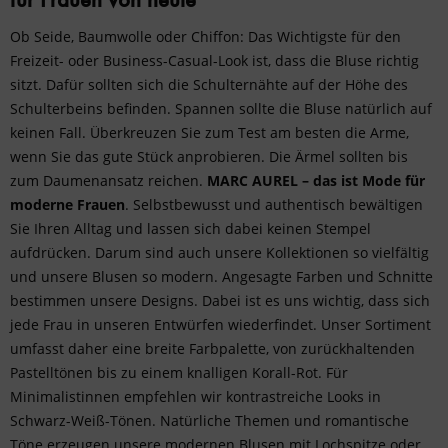
für Frauen von heute
Ob Seide,
Baumwolle
oder Chiffon: Das Wichtigste für den
Freizeit- oder
Business-Casual-Look
ist, dass die Bluse richtig
sitzt. Dafür sollten sich die Schulternähte auf der Höhe des
Schulterbeins befinden. Spannen sollte die Bluse natürlich auf
keinen Fall. Überkreuzen Sie zum Test am besten die Arme,
wenn Sie das gute Stück anprobieren. Die Ärmel sollten bis
zum Daumenansatz reichen.
MARC AUREL – das ist Mode für
moderne Frauen
. Selbstbewusst und authentisch bewältigen
Sie Ihren Alltag und lassen sich dabei keinen Stempel
aufdrücken. Darum sind auch unsere Kollektionen so vielfältig
und unsere Blusen so modern. Angesagte Farben und Schnitte
bestimmen unsere Designs. Dabei ist es uns wichtig, dass sich
jede Frau in unseren Entwürfen wiederfindet. Unser Sortiment
umfasst daher eine breite Farbpalette, von zurückhaltenden
Pastelltönen bis zu einem knalligen Korall-Rot. Für
Minimalistinnen empfehlen wir kontrastreiche Looks in
Schwarz-Weiß-Tönen. Natürliche Themen und romantische
Töne erzeugen unsere modernen Blusen mit Lochspitze oder