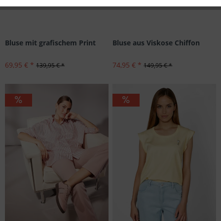
Inaktiv
Personalisierung
Inaktiv
Service
Bluse mit grafischem Print
Bluse aus Viskose Chiffon
69,95 € *
74,95 € *
139,95 € *
149,95 € *