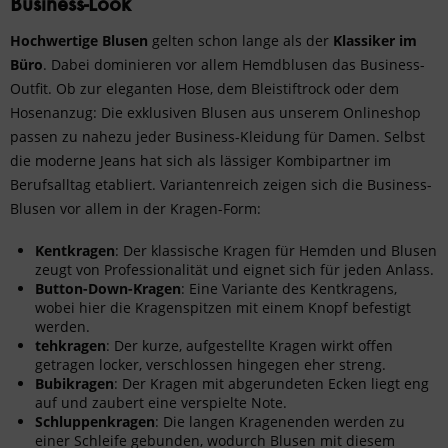
Business-Look
Hochwertige Blusen
gelten schon lange als der
Klassiker im
Büro
. Dabei dominieren vor allem Hemdblusen das Business-
Outfit. Ob zur
eleganten Hose
, dem Bleistiftrock oder dem
Hosenanzug: Die exklusiven Blusen aus unserem Onlineshop
passen zu nahezu jeder
Business-Kleidung für Damen
. Selbst
die moderne Jeans hat sich als lässiger Kombipartner im
Berufsalltag etabliert. Variantenreich zeigen sich die Business-
Blusen vor allem in der Kragen-Form:
Kentkragen
: Der klassische Kragen für Hemden und Blusen
zeugt von Professionalität und eignet sich für jeden Anlass.
Button-Down-Kragen
: Eine Variante des Kentkragens,
wobei hier die Kragenspitzen mit einem Knopf befestigt
werden.
tehkragen
: Der kurze, aufgestellte Kragen wirkt offen
getragen locker, verschlossen hingegen eher streng.
Bubikragen
: Der Kragen mit abgerundeten Ecken liegt eng
auf und zaubert eine verspielte Note.
Schluppenkragen
: Die langen Kragenenden werden zu
einer Schleife gebunden, wodurch Blusen mit diesem