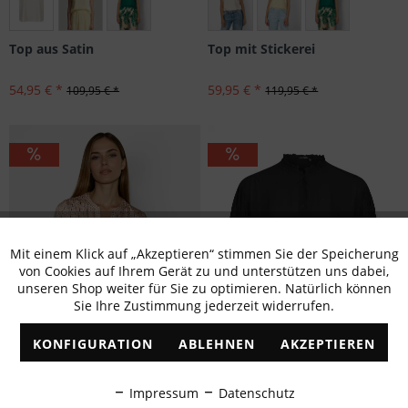
Top aus Satin
Top mit Stickerei
54,95 € *
59,95 € *
109,95 € *
119,95 € *
Mit einem Klick auf „Akzeptieren“ stimmen Sie der Speicherung
Aktiv
Funktionale
von Cookies auf Ihrem Gerät zu und unterstützen uns dabei,
unseren Shop weiter für Sie zu optimieren. Natürlich können
Sie Ihre Zustimmung jederzeit widerrufen.
Inaktiv
Marketing
KONFIGURATION
ABLEHNEN
AKZEPTIEREN
Inaktiv
Tracking
Impressum
Datenschutz