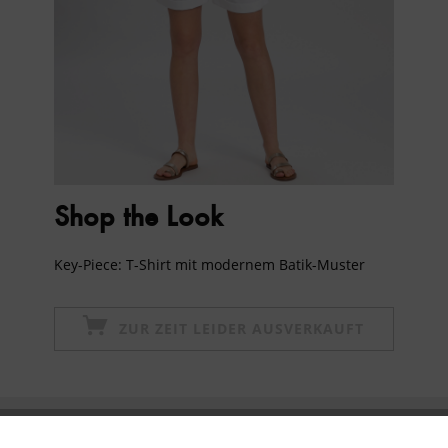
Shop the Look
Key-Piece: T-Shirt mit modernem Batik-Muster
ZUR ZEIT LEIDER AUSVERKAUFT
Newsletter abonnieren & 10% - Gutschein