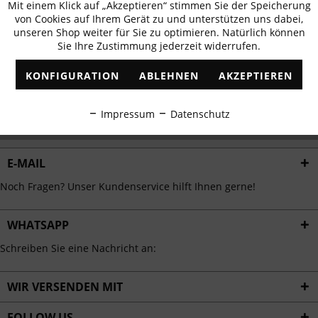
Mit einem Klick auf „Akzeptieren“ stimmen Sie der Speicherung
Aktiv
erhalten
Funktionale
von Cookies auf Ihrem Gerät zu und unterstützen uns dabei,
✓
Exklusive Angebote
✓
Die aktuellsten Trends
unseren Shop weiter für Sie zu optimieren. Natürlich können
Sie Ihre Zustimmung jederzeit widerrufen.
Inaktiv
Marketing
KONFIGURATION
ABLEHNEN
AKZEPTIEREN
Inaktiv
Tracking
ABONNIEREN
Impressum
Datenschutz
Ich habe die
Datenschutzbestimmungen
zur Kenntnis genommen.
Inaktiv
Personalisierung
E-MAIL
Inaktiv
Service
Noch Fragen? Unser Kundenservice hilft Ihnen gerne!
WHATSAPP
Schreiben Sie eine Nachricht an:
WIR VERSENDEN MIT
FOLLOW US