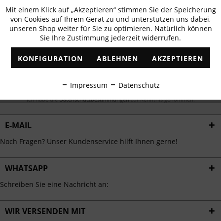
Newsletter abonnieren & 10% - Gutschein
Mit einem Klick auf „Akzeptieren“ stimmen Sie der Speicherung
Aktiv
Funktionale
erhalten
von Cookies auf Ihrem Gerät zu und unterstützen uns dabei,
unseren Shop weiter für Sie zu optimieren. Natürlich können
✓
Exklusive Angebote
✓
Die aktuellsten Trends
Sie Ihre Zustimmung jederzeit widerrufen.
Inaktiv
Marketing
KONFIGURATION
ABLEHNEN
AKZEPTIEREN
Inaktiv
Tracking
ABONNIEREN
Impressum
Datenschutz
Inaktiv
Ich habe die
Datenschutzbestimmungen
zur Kenntnis genommen.
Personalisierung
E-MAIL
Inaktiv
Service
Noch Fragen? Unser Kundenservice hilft Ihnen gerne!
WHATSAPP
Schreiben Sie eine Nachricht an:
WIR VERSENDEN MIT