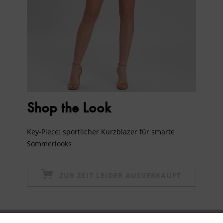
Shop the Look
Key-Piece: sportlicher Kurzblazer für smarte
Sommerlooks
ZUR ZEIT LEIDER AUSVERKAUFT