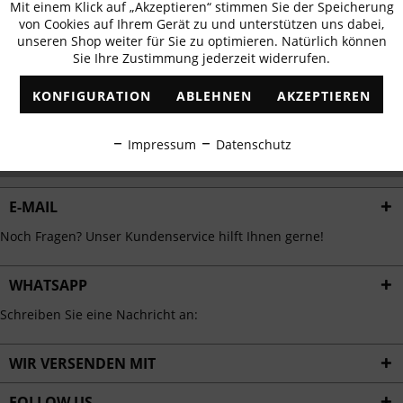
Mit einem Klick auf „Akzeptieren“ stimmen Sie der Speicherung
Aktiv
erhalten
Funktionale
von Cookies auf Ihrem Gerät zu und unterstützen uns dabei,
✓
Exklusive Angebote
✓
Die aktuellsten Trends
unseren Shop weiter für Sie zu optimieren. Natürlich können
Sie Ihre Zustimmung jederzeit widerrufen.
Inaktiv
Marketing
KONFIGURATION
ABLEHNEN
AKZEPTIEREN
Inaktiv
Tracking
ABONNIEREN
Impressum
Datenschutz
Ich habe die
Datenschutzbestimmungen
zur Kenntnis genommen.
Inaktiv
Personalisierung
E-MAIL
Inaktiv
Service
Noch Fragen? Unser Kundenservice hilft Ihnen gerne!
WHATSAPP
Schreiben Sie eine Nachricht an:
WIR VERSENDEN MIT
FOLLOW US