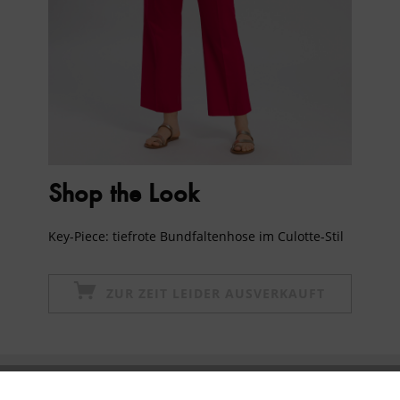
Shop the Look
Key-Piece: tiefrote Bundfaltenhose im Culotte-Stil
ZUR ZEIT LEIDER AUSVERKAUFT
Newsletter abonnieren & 10% - Gutschein