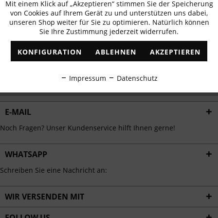
Mit einem Klick auf „Akzeptieren“ stimmen Sie der Speicherung
Aktiv
erhalten
Funktionale
von Cookies auf Ihrem Gerät zu und unterstützen uns dabei,
✓
Exklusive Angebote
✓
Die aktuellsten Trends
unseren Shop weiter für Sie zu optimieren. Natürlich können
Sie Ihre Zustimmung jederzeit widerrufen.
Inaktiv
Marketing
KONFIGURATION
ABLEHNEN
AKZEPTIEREN
Inaktiv
Tracking
ABONNIEREN
Impressum
Datenschutz
Ich habe die
Datenschutzbestimmungen
zur Kenntnis genommen.
Inaktiv
Personalisierung
E-MAIL
Inaktiv
Service
Noch Fragen? Unser Kundenservice hilft Ihnen gerne!
WHATSAPP
Schreiben Sie eine Nachricht an:
WIR VERSENDEN MIT
FOLLOW US