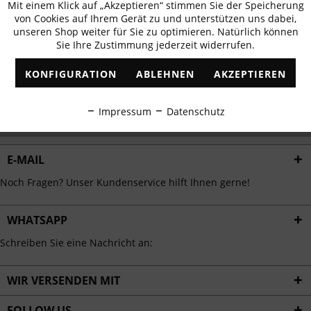
Mit einem Klick auf „Akzeptieren“ stimmen Sie der Speicherung
Aktiv
erhalten
Funktionale
von Cookies auf Ihrem Gerät zu und unterstützen uns dabei,
✓
Exklusive Angebote
✓
Die aktuellsten Trends
unseren Shop weiter für Sie zu optimieren. Natürlich können
Sie Ihre Zustimmung jederzeit widerrufen.
Inaktiv
Marketing
KONFIGURATION
ABLEHNEN
AKZEPTIEREN
Inaktiv
Tracking
ABONNIEREN
Impressum
Datenschutz
Ich habe die
Datenschutzbestimmungen
zur Kenntnis genommen.
Inaktiv
Personalisierung
E-MAIL
Inaktiv
Service
Noch Fragen? Unser Kundenservice hilft Ihnen gerne!
WHATSAPP
Schreiben Sie eine Nachricht an:
WIR VERSENDEN MIT
FOLLOW US