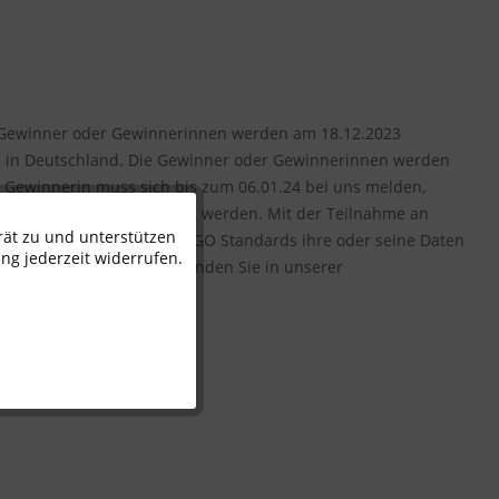
ie Gewinner oder Gewinnerinnen werden am 18.12.2023
z in Deutschland. Die Gewinner oder Gewinnerinnen werden
e Gewinnerin muss sich bis zum 06.01.24 bei uns melden,
 kann nicht bar ausgezahlt werden. Mit der Teilnahme an
rät zu und unterstützen
Aktiv
ereit, nach den neuen DSVGO Standards ihre oder seine Daten
ng jederzeit widerrufen.
ge Datenschutzhinweise finden Sie in unserer
Inaktiv
Inaktiv
Inaktiv