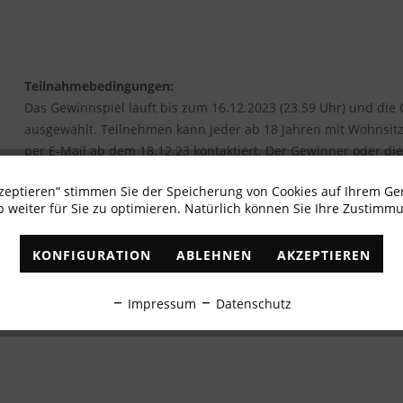
Teilnahmebedingungen:
Das Gewinnspiel läuft bis zum 16.12.2023 (23.59 Uhr) und d
ausgewählt. Teilnehmen kann jeder ab 18 Jahren mit Wohnsit
per E-Mail ab dem 18.12.23 kontaktiert. Der Gewinner oder di
sonst verfällt der Gewinn und wird neu ausgelost. Der Gewinn
kzeptieren“ stimmen Sie der Speicherung von Cookies auf Ihrem Ge
diesem Gewinnspiel erklärt sich die oder der Teilnehmende b
 weiter für Sie zu optimieren. Natürlich können Sie Ihre Zustimmu
ausschließlich zum Versand des Gewinnes freizugeben. Sonsti
Datenschutzerklärung
. Der Rechtsweg ist ausgeschlossen.
KONFIGURATION
ABLEHNEN
AKZEPTIEREN
Impressum
Datenschutz