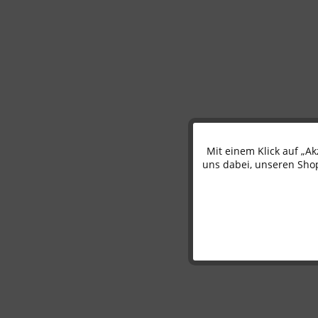
Mit einem Klick auf „A
Funktionale
uns dabei, unseren Shop
Marketing
Tracking
Personalisierung