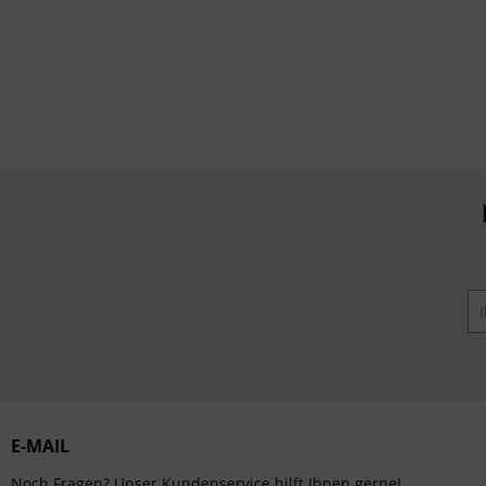
Service
E-MAIL
Noch Fragen? Unser Kundenservice hilft Ihnen gerne!