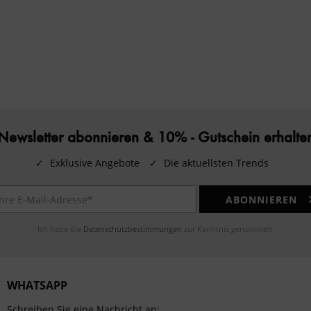
Newsletter abonnieren & 10% - Gutschein erhalte
✓
Exklusive Angebote
✓
Die aktuellsten Trends
ABONNIEREN
Ich habe die
Datenschutzbestimmungen
zur Kenntnis genommen.
WHATSAPP
Schreiben Sie eine Nachricht an: