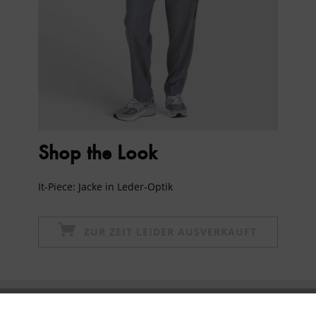
Shop the Look
It-Piece: Jacke in Leder-Optik
ZUR ZEIT LEIDER AUSVERKAUFT
Newsletter abonnieren & 10% - Gutschein