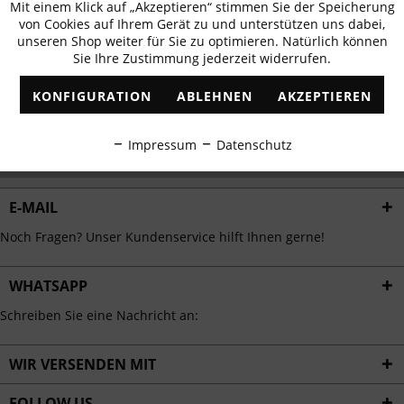
Mit einem Klick auf „Akzeptieren“ stimmen Sie der Speicherung
Aktiv
erhalten
Funktionale
von Cookies auf Ihrem Gerät zu und unterstützen uns dabei,
✓
Exklusive Angebote
✓
Die aktuellsten Trends
unseren Shop weiter für Sie zu optimieren. Natürlich können
Sie Ihre Zustimmung jederzeit widerrufen.
Inaktiv
Marketing
KONFIGURATION
ABLEHNEN
AKZEPTIEREN
Inaktiv
Tracking
ABONNIEREN
Impressum
Datenschutz
Ich habe die
Datenschutzbestimmungen
zur Kenntnis genommen.
Inaktiv
Personalisierung
E-MAIL
Inaktiv
Service
Noch Fragen? Unser Kundenservice hilft Ihnen gerne!
WHATSAPP
Schreiben Sie eine Nachricht an:
WIR VERSENDEN MIT
FOLLOW US