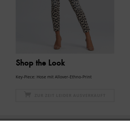
Shop the Look
Key-Piece: Hose mit Allover-Ethno-Print
ZUR ZEIT LEIDER AUSVERKAUFT
Newsletter abonnieren & 10% - Gutschein