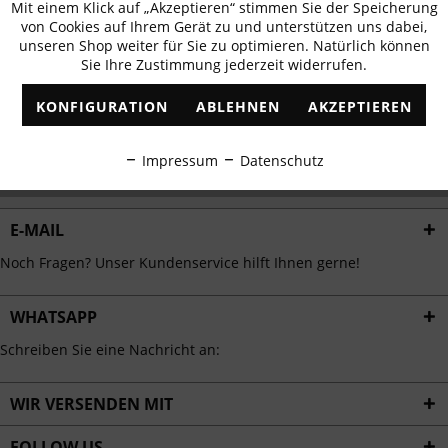
Mit einem Klick auf „Akzeptieren“ stimmen Sie der Speicherung
Aktiv
erhalten
Funktionale
von Cookies auf Ihrem Gerät zu und unterstützen uns dabei,
✓
Exklusive Angebote
✓
Die aktuellsten Trends
unseren Shop weiter für Sie zu optimieren. Natürlich können
Sie Ihre Zustimmung jederzeit widerrufen.
Inaktiv
Marketing
KONFIGURATION
ABLEHNEN
AKZEPTIEREN
Inaktiv
Tracking
ABONNIEREN
Impressum
Datenschutz
Ich habe die
Datenschutzbestimmungen
zur Kenntnis genommen.
Inaktiv
Personalisierung
E-MAIL
Inaktiv
Service
Noch Fragen? Unser Kundenservice hilft Ihnen gerne!
WHATSAPP
Schreiben Sie eine Nachricht an:
WIR VERSENDEN MIT
FOLLOW US