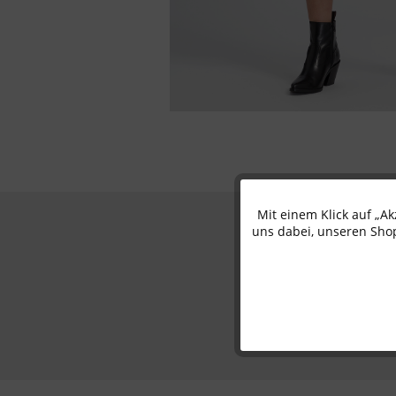
Mit einem Klick auf „A
Funktionale
uns dabei, unseren Shop
Marketing
Tracking
Personalisierung