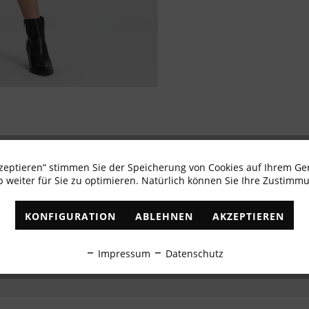
kzeptieren“ stimmen Sie der Speicherung von Cookies auf Ihrem Ge
Newsletter abonnieren & 10% - Gutschein erhalte
 weiter für Sie zu optimieren. Natürlich können Sie Ihre Zustimmu
✓
Exklusive Angebote
✓
Die aktuellsten Trends
KONFIGURATION
ABLEHNEN
AKZEPTIEREN
ABONNIEREN
Impressum
Datenschutz
Ich habe die
Datenschutzbestimmungen
zur Kenntnis genommen.