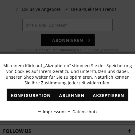
✓
Exklusive Angebote
✓
Die aktuellsten Trends
ABONNIEREN
Ich habe die
Datenschutzbestimmungen
zur Kenntnis genommen.
E-MAIL
Mit einem Klick auf „Akzeptieren“ stimmen Sie der Speicherung
Aktiv
Funktionale
von Cookies auf Ihrem Gerät zu und unterstützen uns dabei,
Noch Fragen? Unser Kundenservice hilft Ihnen gerne!
unseren Shop weiter für Sie zu optimieren. Natürlich können
Sie Ihre Zustimmung jederzeit widerrufen.
Inaktiv
Marketing
WHATSAPP
KONFIGURATION
ABLEHNEN
AKZEPTIEREN
Schreiben Sie eine Nachricht an:
Inaktiv
Tracking
Impressum
Datenschutz
WIR VERSENDEN MIT
Inaktiv
Personalisierung
FOLLOW US