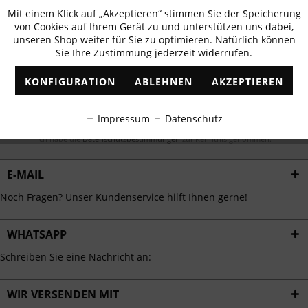
Newsletter abonnieren & 10% - Gutschein
Mit einem Klick auf „Akzeptieren“ stimmen Sie der Speicherung
Aktiv
Funktionale
erhalten
von Cookies auf Ihrem Gerät zu und unterstützen uns dabei,
unseren Shop weiter für Sie zu optimieren. Natürlich können
✓
Exklusive Angebote
✓
Die aktuellsten Trends
Sie Ihre Zustimmung jederzeit widerrufen.
Inaktiv
Marketing
KONFIGURATION
ABLEHNEN
AKZEPTIEREN
Inaktiv
Tracking
ABONNIEREN
Impressum
Datenschutz
Inaktiv
Ich habe die
Datenschutzbestimmungen
zur Kenntnis genommen.
Personalisierung
E-MAIL
Inaktiv
Service
Noch Fragen? Unser Kundenservice hilft Ihnen gerne!
WHATSAPP
Schreiben Sie eine Nachricht an:
WIR VERSENDEN MIT