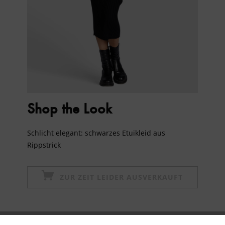
Shop the Look
Schlicht elegant: schwarzes Etuikleid aus
Rippstrick
ZUR ZEIT LEIDER AUSVERKAUFT