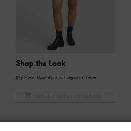
Shop the Look
Key-Piece: Hosenrock aus veganem Leder
ZUR ZEIT LEIDER AUSVERKAUFT
Newsletter abonnieren & 10% - Gutschein