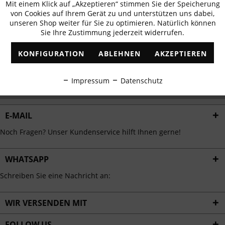
Mit einem Klick auf „Akzeptieren“ stimmen Sie der Speicherung
Aktiv
erhalten
Funktionale
von Cookies auf Ihrem Gerät zu und unterstützen uns dabei,
✓
Exklusive Angebote
✓
Die aktuellsten Trends
unseren Shop weiter für Sie zu optimieren. Natürlich können
Sie Ihre Zustimmung jederzeit widerrufen.
Inaktiv
Marketing
KONFIGURATION
ABLEHNEN
AKZEPTIEREN
Inaktiv
Tracking
ABONNIEREN
Impressum
Datenschutz
Ich habe die
Datenschutzbestimmungen
zur Kenntnis genommen.
Inaktiv
Personalisierung
E-MAIL
Inaktiv
Service
Noch Fragen? Unser Kundenservice hilft Ihnen gerne!
WHATSAPP
Schreiben Sie eine Nachricht an:
WIR VERSENDEN MIT
FOLLOW US