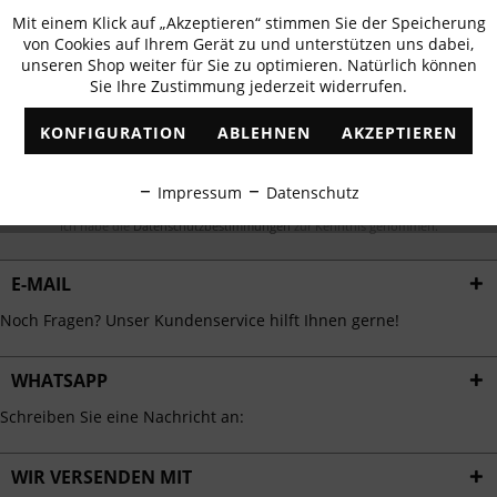
Newsletter abonnieren & 10% - Gutschein
Mit einem Klick auf „Akzeptieren“ stimmen Sie der Speicherung
Aktiv
Funktionale
erhalten
von Cookies auf Ihrem Gerät zu und unterstützen uns dabei,
unseren Shop weiter für Sie zu optimieren. Natürlich können
✓
Exklusive Angebote
✓
Die aktuellsten Trends
Sie Ihre Zustimmung jederzeit widerrufen.
Inaktiv
Marketing
KONFIGURATION
ABLEHNEN
AKZEPTIEREN
Inaktiv
Tracking
ABONNIEREN
Impressum
Datenschutz
Inaktiv
Personalisierung
Ich habe die
Datenschutzbestimmungen
zur Kenntnis genommen.
E-MAIL
Inaktiv
Service
Noch Fragen? Unser Kundenservice hilft Ihnen gerne!
WHATSAPP
Schreiben Sie eine Nachricht an:
WIR VERSENDEN MIT