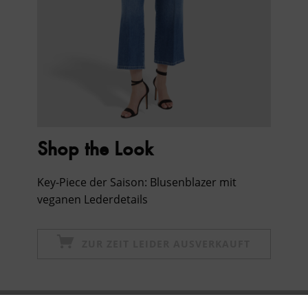
Shop the Look
Key-Piece der Saison: Blusenblazer mit
veganen Lederdetails
ZUR ZEIT LEIDER AUSVERKAUFT