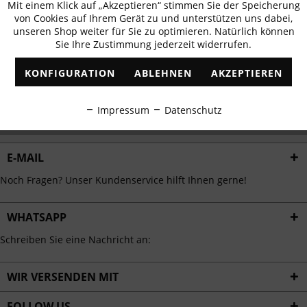
Mit einem Klick auf „Akzeptieren“ stimmen Sie der Speicherung
Aktiv
erhalten
Funktionale
von Cookies auf Ihrem Gerät zu und unterstützen uns dabei,
✓
Exklusive Angebote
✓
Die aktuellsten Trends
unseren Shop weiter für Sie zu optimieren. Natürlich können
Sie Ihre Zustimmung jederzeit widerrufen.
Inaktiv
Marketing
KONFIGURATION
ABLEHNEN
AKZEPTIEREN
Inaktiv
Tracking
ABONNIEREN
Impressum
Datenschutz
Ich habe die
Datenschutzbestimmungen
zur Kenntnis genommen.
Inaktiv
Personalisierung
E-MAIL
Inaktiv
Service
Noch Fragen? Unser Kundenservice hilft Ihnen gerne!
WHATSAPP
Schreiben Sie eine Nachricht an:
WIR VERSENDEN MIT
FOLLOW US