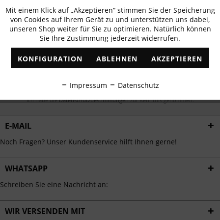
Newsletter abonnieren & 10% - Gutschein
Mit einem Klick auf „Akzeptieren“ stimmen Sie der Speicherung
Aktiv
Funktionale
erhalten
von Cookies auf Ihrem Gerät zu und unterstützen uns dabei,
unseren Shop weiter für Sie zu optimieren. Natürlich können
✓
Exklusive Angebote
✓
Die aktuellsten Trends
Sie Ihre Zustimmung jederzeit widerrufen.
Inaktiv
Marketing
KONFIGURATION
ABLEHNEN
AKZEPTIEREN
Inaktiv
Tracking
ABONNIEREN
Impressum
Datenschutz
Inaktiv
Personalisierung
Ich habe die
Datenschutzbestimmungen
zur Kenntnis genommen.
E-MAIL
Inaktiv
Service
Noch Fragen? Unser Kundenservice hilft Ihnen gerne!
WHATSAPP
Schreiben Sie eine Nachricht an:
WIR VERSENDEN MIT