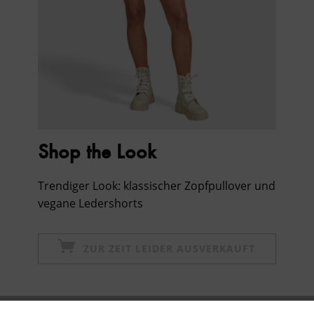
Shop the Look
Trendiger Look: klassischer Zopfpullover und
vegane Ledershorts
ZUR ZEIT LEIDER AUSVERKAUFT