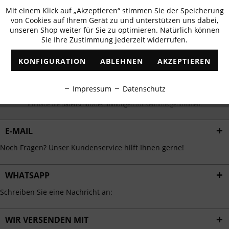
Newsletter abonnieren & 10% - Gutschein
Mit einem Klick auf „Akzeptieren“ stimmen Sie der Speicherung
Aktiv
Funktionale
erhalten
von Cookies auf Ihrem Gerät zu und unterstützen uns dabei,
unseren Shop weiter für Sie zu optimieren. Natürlich können
✓
Exklusive Angebote
✓
Die aktuellsten Trends
Sie Ihre Zustimmung jederzeit widerrufen.
Inaktiv
Marketing
KONFIGURATION
ABLEHNEN
AKZEPTIEREN
Inaktiv
Tracking
ABONNIEREN
Impressum
Datenschutz
Inaktiv
Personalisierung
Ich habe die
Datenschutzbestimmungen
zur Kenntnis genommen.
E-MAIL
Inaktiv
Service
Noch Fragen? Unser Kundenservice hilft Ihnen gerne!
WHATSAPP
Schreiben Sie eine Nachricht an:
WIR VERSENDEN MIT