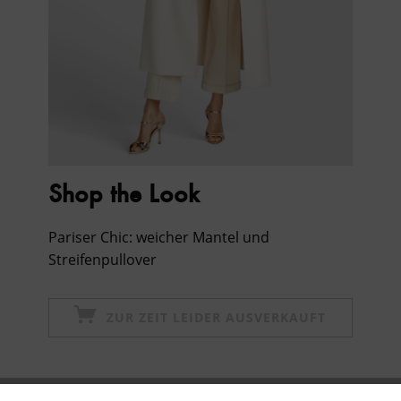
Shop the Look
Pariser Chic: weicher Mantel und
Streifenpullover
ZUR ZEIT LEIDER AUSVERKAUFT