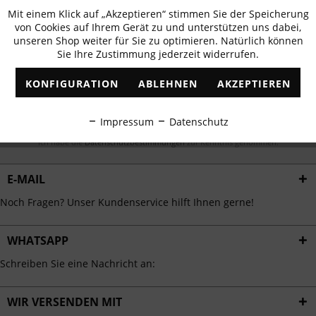
Newsletter abonnieren & 10% - Gutschein
Mit einem Klick auf „Akzeptieren“ stimmen Sie der Speicherung
Aktiv
Funktionale
erhalten
von Cookies auf Ihrem Gerät zu und unterstützen uns dabei,
unseren Shop weiter für Sie zu optimieren. Natürlich können
✓
Exklusive Angebote
✓
Die aktuellsten Trends
Sie Ihre Zustimmung jederzeit widerrufen.
Inaktiv
Marketing
KONFIGURATION
ABLEHNEN
AKZEPTIEREN
Inaktiv
Tracking
ABONNIEREN
Impressum
Datenschutz
Inaktiv
Ich habe die
Datenschutzbestimmungen
zur Kenntnis genommen.
Personalisierung
E-MAIL
Inaktiv
Service
Noch Fragen? Unser Kundenservice hilft Ihnen gerne!
WHATSAPP
Schreiben Sie eine Nachricht an:
WIR VERSENDEN MIT