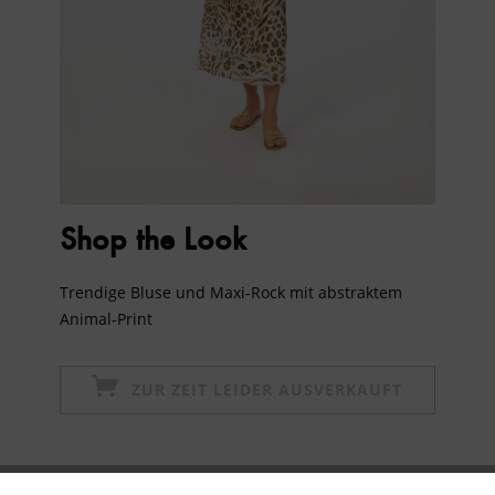
Shop the Look
Trendige Bluse und Maxi-Rock mit abstraktem
Animal-Print
ZUR ZEIT LEIDER AUSVERKAUFT