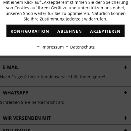
Mit einem Klick auf „Akzeptieren“ stimmen Sie der Speicherung
Aktiv
erhalten
Funktionale
von Cookies auf Ihrem Gerät zu und unterstützen uns dabei,
✓
Exklusive Angebote
✓
Die aktuellsten Trends
unseren Shop weiter für Sie zu optimieren. Natürlich können
Sie Ihre Zustimmung jederzeit widerrufen.
Inaktiv
Marketing
KONFIGURATION
ABLEHNEN
AKZEPTIEREN
Inaktiv
Tracking
ABONNIEREN
Impressum
Datenschutz
Ich habe die
Datenschutzbestimmungen
zur Kenntnis genommen.
Inaktiv
Personalisierung
E-MAIL
Inaktiv
Service
Noch Fragen? Unser Kundenservice hilft Ihnen gerne!
WHATSAPP
Schreiben Sie eine Nachricht an:
WIR VERSENDEN MIT
FOLLOW US