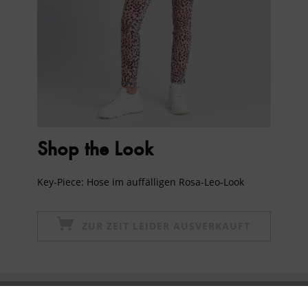
Shop the Look
Key-Piece: Hose im auffälligen Rosa-Leo-Look
ZUR ZEIT LEIDER AUSVERKAUFT
Newsletter abonnieren & 10% - Gutschein