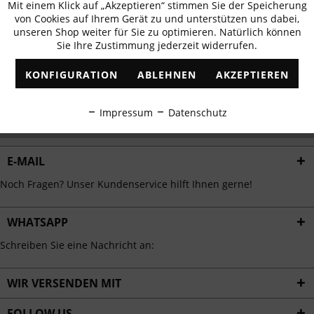
Mit einem Klick auf „Akzeptieren“ stimmen Sie der Speicherung
Aktiv
erhalten
Funktionale
von Cookies auf Ihrem Gerät zu und unterstützen uns dabei,
✓
Exklusive Angebote
✓
Die aktuellsten Trends
unseren Shop weiter für Sie zu optimieren. Natürlich können
Sie Ihre Zustimmung jederzeit widerrufen.
Inaktiv
Marketing
KONFIGURATION
ABLEHNEN
AKZEPTIEREN
Inaktiv
Tracking
ABONNIEREN
Impressum
Datenschutz
Ich habe die
Datenschutzbestimmungen
zur Kenntnis genommen.
Inaktiv
Personalisierung
E-MAIL
Inaktiv
Service
Noch Fragen? Unser Kundenservice hilft Ihnen gerne!
WHATSAPP
Schreiben Sie eine Nachricht an:
WIR VERSENDEN MIT
FOLLOW US