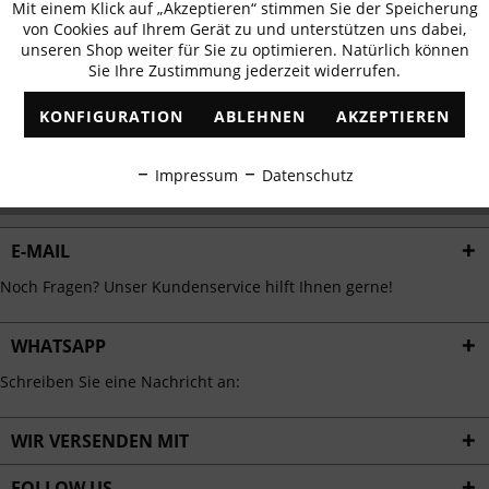
Mit einem Klick auf „Akzeptieren“ stimmen Sie der Speicherung
Aktiv
erhalten
Funktionale
von Cookies auf Ihrem Gerät zu und unterstützen uns dabei,
✓
Exklusive Angebote
✓
Die aktuellsten Trends
unseren Shop weiter für Sie zu optimieren. Natürlich können
Sie Ihre Zustimmung jederzeit widerrufen.
Inaktiv
Marketing
KONFIGURATION
ABLEHNEN
AKZEPTIEREN
Inaktiv
Tracking
ABONNIEREN
Impressum
Datenschutz
Ich habe die
Datenschutzbestimmungen
zur Kenntnis genommen.
Inaktiv
Personalisierung
E-MAIL
Inaktiv
Service
Noch Fragen? Unser Kundenservice hilft Ihnen gerne!
WHATSAPP
Schreiben Sie eine Nachricht an:
WIR VERSENDEN MIT
FOLLOW US