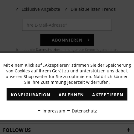
✓
Exklusive Angebote
✓
Die aktuellsten Trends
ABONNIEREN
Ich habe die
Datenschutzbestimmungen
zur Kenntnis genommen.
E-MAIL
Mit einem Klick auf „Akzeptieren“ stimmen Sie der Speicherung
Aktiv
Funktionale
von Cookies auf Ihrem Gerät zu und unterstützen uns dabei,
Noch Fragen? Unser Kundenservice hilft Ihnen gerne!
unseren Shop weiter für Sie zu optimieren. Natürlich können
Sie Ihre Zustimmung jederzeit widerrufen.
Inaktiv
Marketing
WHATSAPP
KONFIGURATION
ABLEHNEN
AKZEPTIEREN
Schreiben Sie eine Nachricht an:
Inaktiv
Tracking
Impressum
Datenschutz
WIR VERSENDEN MIT
Inaktiv
Personalisierung
FOLLOW US