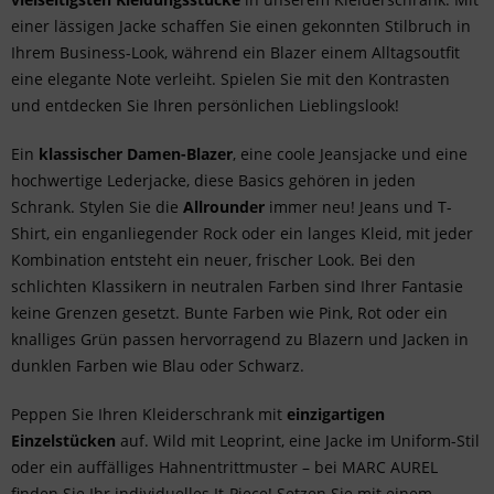
einer lässigen Jacke schaffen Sie einen gekonnten Stilbruch in
Ihrem Business-Look, während ein Blazer einem Alltagsoutfit
eine elegante Note verleiht. Spielen Sie mit den Kontrasten
und entdecken Sie Ihren persönlichen Lieblingslook!
Ein
klassischer Damen-Blazer
, eine coole Jeansjacke und eine
hochwertige Lederjacke, diese Basics gehören in jeden
Schrank. Stylen Sie die
Allrounder
immer neu! Jeans und T-
Shirt, ein enganliegender
Rock
oder ein langes
Kleid
, mit jeder
Kombination entsteht ein neuer, frischer Look. Bei den
schlichten Klassikern in neutralen Farben sind Ihrer Fantasie
keine Grenzen gesetzt. Bunte Farben wie Pink, Rot oder ein
knalliges Grün passen hervorragend zu Blazern und Jacken in
dunklen Farben wie Blau oder Schwarz.
Peppen Sie Ihren Kleiderschrank mit
einzigartigen
Einzelstücken
auf. Wild mit Leoprint, eine Jacke im Uniform-Stil
oder ein auffälliges Hahnentrittmuster – bei MARC AUREL
finden Sie Ihr individuelles It-Piece! Setzen Sie mit einem