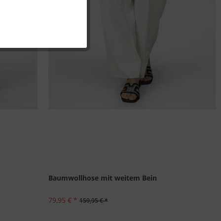
Inaktiv
Inaktiv
Inaktiv
Inaktiv
Baumwollhose mit weitem Bein
79,95 € *
159,95 € *