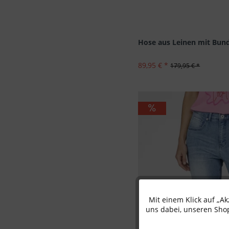
Hose aus Leinen mit Bund
89,95 € *
179,95 € *
Mit einem Klick auf „A
Funktionale
uns dabei, unseren Shop