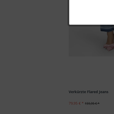
Marketing
Tracking
Personalisierung
Service
Verkürzte Flared Jeans
79,95 € *
159,95 € *