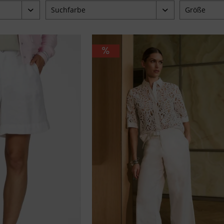
Suchfarbe
Größe
beige
34
95 €
blau
36
braun
38
grün
40
pink
42
schwarz
44
weiß
46