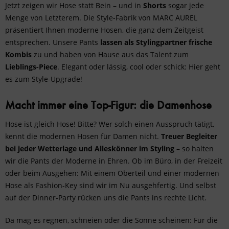
Jetzt zeigen wir Hose statt Bein – und in
Shorts
sogar jede
Menge von Letzterem. Die Style-Fabrik von MARC AUREL
präsentiert Ihnen moderne Hosen, die ganz dem Zeitgeist
entsprechen. Unsere Pants
lassen als Stylingpartner frische
Kombis
zu und haben von Hause aus das Talent zum
Lieblings-Piece
. Elegant oder lässig, cool oder schick: Hier geht
es zum Style-Upgrade!
Macht immer eine Top-Figur: die Damenhose
Hose ist gleich Hose! Bitte? Wer solch einen Ausspruch tätigt,
kennt die modernen Hosen für Damen nicht.
Treuer Begleiter
bei jeder Wetterlage und Alleskönner im Styling
– so halten
wir die Pants der Moderne in Ehren. Ob im Büro, in der Freizeit
oder beim Ausgehen: Mit einem Oberteil und einer modernen
Hose als Fashion-Key sind wir im Nu ausgehfertig. Und selbst
auf der Dinner-Party rücken uns die Pants ins rechte Licht.
Da mag es regnen, schneien oder die Sonne scheinen: Für die