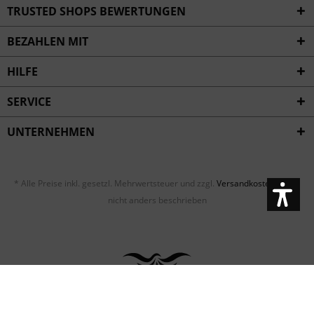
TRUSTED SHOPS BEWERTUNGEN
BEZAHLEN MIT
HILFE
SERVICE
UNTERNEHMEN
* Alle Preise inkl. gesetzl. Mehrwertsteuer und zzgl.
Versandkosten
, wenn
nicht anders beschrieben
Impressum
AGB / Kundeninformationen
Datenschutz