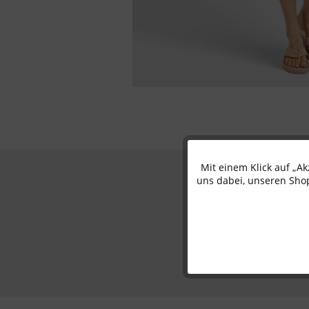
Mit einem Klick auf „A
Funktionale
uns dabei, unseren Shop
Marketing
Tracking
Personalisierung