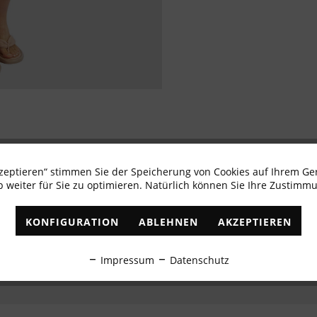
kzeptieren“ stimmen Sie der Speicherung von Cookies auf Ihrem Ge
Newsletter abonnieren & 10% - Gutschein erhalte
 weiter für Sie zu optimieren. Natürlich können Sie Ihre Zustimmu
✓
Exklusive Angebote
✓
Die aktuellsten Trends
KONFIGURATION
ABLEHNEN
AKZEPTIEREN
ABONNIEREN
Impressum
Datenschutz
Ich habe die
Datenschutzbestimmungen
zur Kenntnis genommen.