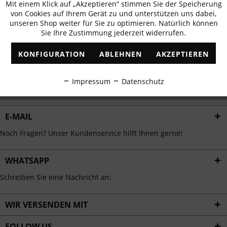
Mit einem Klick auf „Akzeptieren“ stimmen Sie der Speicherung
Aktiv
erhalten
Funktionale
von Cookies auf Ihrem Gerät zu und unterstützen uns dabei,
✓
Exklusive Angebote
✓
Die aktuellsten Trends
unseren Shop weiter für Sie zu optimieren. Natürlich können
Sie Ihre Zustimmung jederzeit widerrufen.
Inaktiv
Marketing
KONFIGURATION
ABLEHNEN
AKZEPTIEREN
Inaktiv
Tracking
ABONNIEREN
Impressum
Datenschutz
Ich habe die
Datenschutzbestimmungen
zur Kenntnis genommen.
Inaktiv
Personalisierung
E-MAIL
Inaktiv
Service
Noch Fragen? Unser Kundenservice hilft Ihnen gerne!
WHATSAPP
Schreiben Sie eine Nachricht an:
WIR VERSENDEN MIT
FOLLOW US