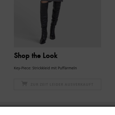
Shop the Look
Key-Piece: Strickkleid mit Puffärmeln
ZUR ZEIT LEIDER AUSVERKAUFT
Newsletter abonnieren & 10% - Gutschein