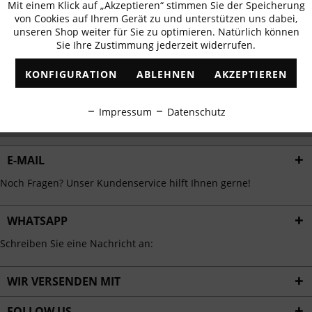
Mit einem Klick auf „Akzeptieren“ stimmen Sie der Speicherung
Aktiv
erhalten
Funktionale
von Cookies auf Ihrem Gerät zu und unterstützen uns dabei,
✓
Exklusive Angebote
✓
Die aktuellsten Trends
unseren Shop weiter für Sie zu optimieren. Natürlich können
Sie Ihre Zustimmung jederzeit widerrufen.
Inaktiv
Marketing
KONFIGURATION
ABLEHNEN
AKZEPTIEREN
Inaktiv
Tracking
ABONNIEREN
Impressum
Datenschutz
Ich habe die
Datenschutzbestimmungen
zur Kenntnis genommen.
Inaktiv
Personalisierung
E-MAIL
Inaktiv
Service
Noch Fragen? Unser Kundenservice hilft Ihnen gerne!
WHATSAPP
Schreiben Sie eine Nachricht an:
WIR VERSENDEN MIT
FOLLOW US