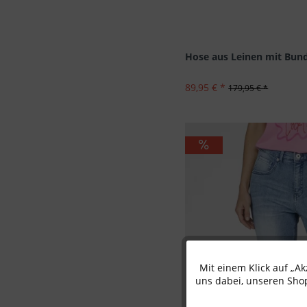
Hose aus Leinen mit Bund
89,95 € *
179,95 € *
Mit einem Klick auf „A
Funktionale
uns dabei, unseren Shop