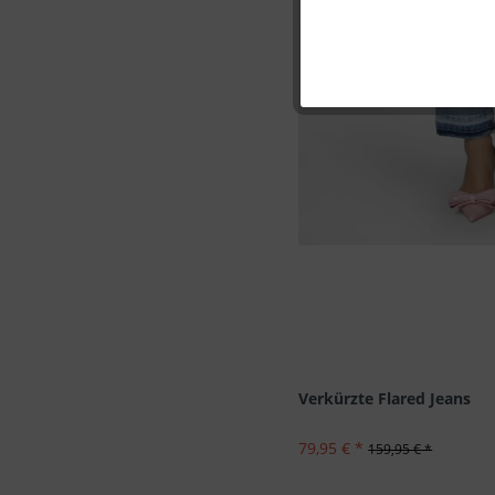
Marketing
Tracking
Personalisierung
Service
Verkürzte Flared Jeans
79,95 € *
159,95 € *