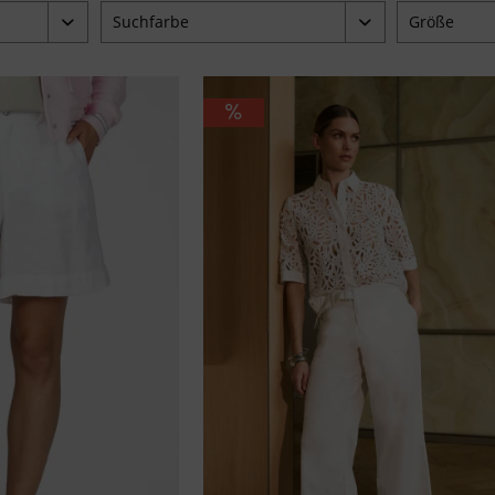
Suchfarbe
Größe
beige
34
95 €
blau
36
braun
38
grün
40
pink
42
schwarz
44
weiß
46