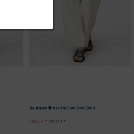
Inaktiv
Inaktiv
Inaktiv
Inaktiv
Baumwollhose mit weitem Bein
79,95 € *
159,95 € *