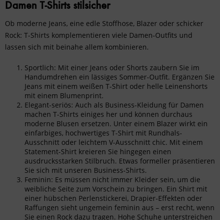
Damen T-Shirts stilsicher
Ob
moderne Jeans
, eine
edle Stoffhose
,
Blazer
oder schicker
Rock
: T-Shirts komplementieren viele Damen-Outfits und
lassen sich mit beinahe allem kombinieren.
Sportlich: Mit einer Jeans oder Shorts zaubern Sie im
Handumdrehen ein lässiges Sommer-Outfit. Ergänzen Sie
Jeans mit einem weißen T-Shirt oder helle Leinenshorts
mit einem Blumenprint.
Elegant-seriös: Auch als
Business-Kleidung für Damen
machen T-Shirts einiges her und können durchaus
moderne Blusen ersetzen. Unter einem Blazer wirkt ein
einfarbiges, hochwertiges T-Shirt mit Rundhals-
Ausschnitt oder leichtem V-Ausschnitt chic. Mit einem
Statement-Shirt kreieren Sie hingegen einen
ausdrucksstarken Stilbruch. Etwas formeller präsentieren
Sie sich mit unseren
Business-Shirts
.
Feminin: Es müssen nicht immer Kleider sein, um die
weibliche Seite zum Vorschein zu bringen. Ein Shirt mit
einer hübschen Perlenstickerei, Drapier-Effekten oder
Raffungen sieht ungemein feminin aus – erst recht, wenn
Sie einen Rock dazu tragen. Hohe Schuhe unterstreichen