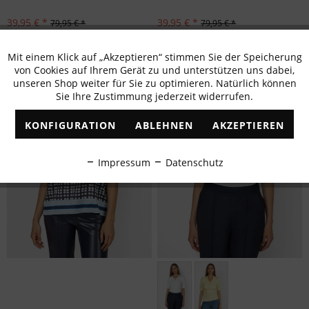
39,95 € *
39,95 € *
79,95 € *
79,95 € *
Mit einem Klick auf „Akzeptieren“ stimmen Sie der Speicherung
Aktiv
Funktionale
von Cookies auf Ihrem Gerät zu und unterstützen uns dabei,
unseren Shop weiter für Sie zu optimieren. Natürlich können
Sie Ihre Zustimmung jederzeit widerrufen.
Inaktiv
Marketing
KONFIGURATION
ABLEHNEN
AKZEPTIEREN
Inaktiv
Tracking
Impressum
Datenschutz
Inaktiv
Personalisierung
Inaktiv
Service
Größen: 36, 38, 40, 42, 44